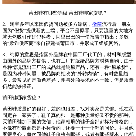
莆田鞋有哪些等级 莆田鞋哪家货稳？
2、淘宝多年以来因假货问题被多方诟病，
微商
流行后，朋友
圈为“假货”提供新的土壤，平台不是原罪，只要流量的大地方
就天然吸引作奸犯科者，阿里巴巴的一份报告中指出：多数
的“欺诈供应商”来自福建省莆田市，并形成了组织网络。
3、纯原的意思是指国外品牌在中国工厂代工的，材料和版型
由国外的品牌方提供，也有工厂打版给品牌方材料自购，由于
各种情况流出工厂的成品就是纯原产品，还有一种“原单货”，
是因为种种问题，被品牌商拒收的“外转内销”，有时数量颇
多，最常见的是颜色差异，即与外商要求的不一致，但是质量
仍然能够保证。
莆田鞋哪家货稳？
莆田鞋质量好的很好，差的也很差，找对卖家是关键。现在我
固定在一家买了，鞋子真的帅，是那种质量好又不贵的那种。
买莆田鞋加下面的微信，他家相册的鞋子全部都标好价格的，
不像有些微商都是不标价的，还要一个一个鞋的问价。并且他
家很良心，每次问他鞋子价格有哪些，或者有哪些版本，他都