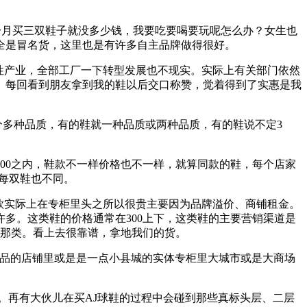
一月买三双鞋子就没多少钱，我要吃要喝要玩呢怎么办？女生也
全是冒名货，这里也是有许多自主品牌做得很好。
性产业，全部工厂一下转型发展也不现实。实际上有关部门依然
。每回看到朋友拿到我的鞋以后交口称赞，觉着得到了实惠是我
多种品质，有的鞋就一种品质或两种品质，有的鞋说不定3
00之内，鞋款不一样价格也不一样，就算同款的鞋，每个店家
，每双鞋也不同。
鞋款实际上在专柜里头之所以很贵主要因为品牌溢价、商铺租金。
多。这类鞋的价格通常在300上下，这类鞋的主要营销渠道是
的那类。看上去很靠谱，拿地我们的货。
正品的店铺里或是是一点小县城的实体专柜里大城市或是大商场
。再有大伙儿在买AJ球鞋的过程中会碰到那些真标头层、二层