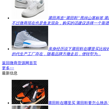
莆田再造“莆田鞋”甩掉山寨标签 
不过微商现在也是鱼龙混杂，购买的话建议选择一个靠谱
亲身经历说下莆田鞋在哪里买比较
的代生产工厂存在，随着品牌方撤走后，便转型为…
返回微商货源网首页
更多>>
最新信息
莆田鞋在哪里买 莆田鞋要怎么挑选