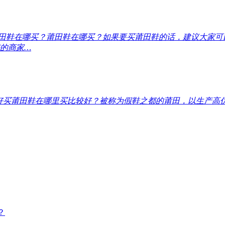
莆田鞋在哪买？
莆田鞋在哪买？如果要买莆田鞋的话，建议大家可
的商家…
好
买莆田鞋在哪里买比较好？被称为假鞋之都的莆田，以生产高
？