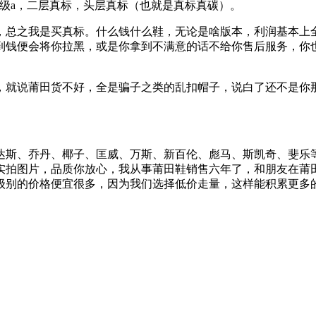
级a，二层真标，头层真标（也就是真标真碳）。
，总之我是买真标。什么钱什么鞋，无论是啥版本，利润基本上
到钱便会将你拉黑，或是你拿到不满意的话不给你售后服务，你
，就说莆田货不好，全是骗子之类的乱扣帽子，说白了还不是你
达斯、乔丹、椰子、匡威、万斯、新百伦、彪马、斯凯奇、斐乐
实拍图片，品质你放心，我从事莆田鞋销售六年了，和朋友在莆
级别的价格便宜很多，因为我们选择低价走量，这样能积累更多