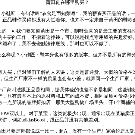
莆田鞋在哪里购买？
？小鞋匠：有句话叫“衣食足而知荣辱”，我的薪资买正品的话，
，正品鞋你买得起没有人拦着你。也并不一定来自于莆田的鞋款
很大的，可我们要知道莆田是一个市，制鞋业真的是最主要的支柱
的主要的工作，不指着这挣钱，可以说是找点零用钱的兴趣爱好
求颁布了，我不去碰触法律底线，那时也可以不做了。
怎么样呢？小鞋匠：鞋本身也有很多的版本。但并不是所有的鞋分
人买，但对我们了解的人来讲，这类是普通货。大概的价格在2
不多，但生产厂家不一样的质量也会有小差，就算同一个生产厂家
生产厂家叫法跟正品是相同，据我体验的也差不多是相同，这些
，只有最基本上的原材料和工艺的成本费，相同品质可价格少许
有一点所说的品牌折扣店，那类大型购物广场里头，开1个商辅
10W双以上。对于某宝，这类货极少出现，通常出现在某猫卖
例如adidasBoost，跟正品并没有其他差别。
田只要是鞋都说成一比一，超A，没有一个生产厂家会说是A货