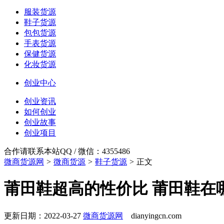
服装货源
鞋子货源
包包货源
手表货源
保健货源
化妆货源
创业中心
创业资讯
如何创业
创业故事
创业项目
合作请联系本站QQ / 微信：4355486
微商货源网
>
微商货源
>
鞋子货源
>
正文
莆田鞋超高的性价比 莆田鞋在
更新日期：2022-03-27
微商货源网
dianyingcn.com