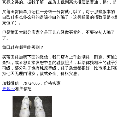
真标之类的。据我了解，品质由低到高大概便是普通，超a，超
买莆田货简单点记住一分钱一分货就可以了，对于那些版本的
自己鞋多么多么好的诱骗小白的骗子（这类通常的招数便是收
充值了）。
但是莆田大部分店家全是正儿八经做买卖的。不要被别人骗了
了。
莆田鞋在哪里能买到？
买莆田鞋加我下面的微信，我们店有上千款潮鞋，耐克、阿迪
查找，或者您直接发您中意的鞋款照片，我给你找相应的鞋子
司级，部分鞋子也有纯原等级，鞋子质量都很好，比市场上同
持七天无理由退换，款式齐全、价格实惠。
加我微信：79724085，价格实惠
更多>>
相关信息