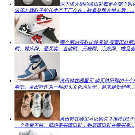
说下满大街的莆田鞋都是在哪里购
迪等名牌鞋子的代生产工厂存在，随着品牌方撤走后，…
哪个网站买鞋比较靠谱 买莆田鞋网
网、鞋库网、爱买卖、途购网、天猫网、京东网、唯品会
莆田鞋在哪里买 购买莆田鞋的十个
看吧。莆田鞋作为一种街头文化的呈现，越来越受到年…
莆田鞋在哪里可以购买？推荐这5个
一个质量不错。那想要买莆田鞋，到底莆田鞋在哪买靠…