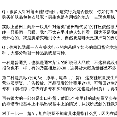
Q：很多人针对莆田鞋很抵触，这类行为是否侵权，你如何看
购买护肤品包包衣服呢？男生也是有用钱的地方，去玩也用钱
实际上莆田工商那一块儿针对这类“莆田鞋代发”的打压依然
睁一只眼闭一只眼。我也不太在乎其他人如何看，因为不是我
最开心的。我是脚踏实地到今天。自然要是哪天更加严苛的要
Q：你可以透露一点有关这行业的内幕吗？如今的莆田货究竟
种，大部分鞋就一种品质或是两种。
一种是普通货，也就是通常某宝的所说最大品质，不这样说没有
报价也不一样，有的乃至相差20-30，这类货大概质量都差
第二种是真标 (公司级，原单，尾单，厂货)，这类鞋质量按
营业员薪资、广告投放、产品研发设计费用这些。可莆田这生产
专柜（别吃惊，你去许多专柜买到的说不定也是莆田货），再
再有很大的一部分是出口外贸，莆田1个夜里鞋的成交量至少在
的靠谱专柜基本上不易出现基本上的情况，从我所接触的鞋款来讲，
对于一比一，超A，坦白说我不知道具体是指什么货，因为在莆