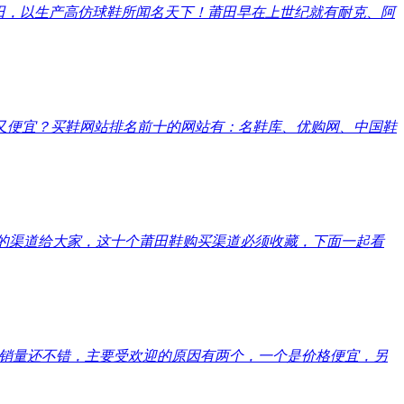
田，以生产高仿球鞋所闻名天下！莆田早在上世纪就有耐克、阿
又便宜？买鞋网站排名前十的网站有：名鞋库、优购网、中国鞋
的渠道给大家，这十个莆田鞋购买渠道必须收藏，下面一起看
销量还不错，主要受欢迎的原因有两个，一个是价格便宜，另