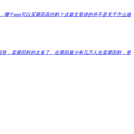
些，哪个app可以买莆田高仿鞋？这篇文章讲的并不是关于怎么做
回答，卖莆田鞋的太多了。在莆田最少有几万人在卖莆田鞋，更