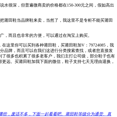
很深，但普遍微商卖的价格都在150-300元之间，假如高出
利把莆田鞋当品牌鞋来卖，当然了，我这里不是专柜不能买莆田
很广，而且也非常的方便，可以通过在淘宝上购买。
里你可以买到各种莆田鞋，买莆田鞋加V：79724085，我
大部分品牌，而且可以在我们这进行分类搜索查找，或者您直接发
到了很多也积累了很多老客户，我们主打公司级，部分鞋子也有
得更远。买莆田鞋加我下面的微信，鞋子支持七天无理由退换，
哪些，废话不多，下面一起看看吧。莆田鞋等级分为通货、真