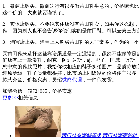
1、微商上购买。微商这行有很多做莆田鞋生意的，价格嘛也比
这个价的，大家就要谨慎了。
2、实体店购买。不要说实体店没有莆田鞋卖，如果你这么想
鞋，因为别人也不会告诉你他们卖的是莆田鞋。可以去第三方
3、淘宝店上买。淘宝上人购买莆田鞋的人非常多，作为的一
买莆田鞋来选择这些靠谱渠道是一定没错的，虽然不能保障是全
们店有上千款潮鞋，耐克、阿迪达斯，aj、椰子、匡威、万斯
您中意的鞋款照片，我给你找相应的鞋子实拍图片，品质你放
纯原等级，鞋子质量都很好，比市场上同级别的价格便宜很多
款式齐全、价格实惠，另招
微商代理
，一件代发货。
加我微信：79724085，价格实惠
更多>>
相关信息
莆田鞋有哪些等级,莆田鞋哪家货稳