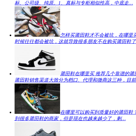
标、公司级、纯原。1、真标与专柜相似性高，中底走…
怎样买莆田鞋才不会被坑，在哪里
时候往往都会被坑，这就导致很多朋友不在购买莆田鞋了
莆田鞋在哪里买 推荐几个靠谱的莆
莆田鞋销售渠道大致分为档口、代理和微商这三种，目前
在哪里可以购买到质量好的莆田鞋
到很多莆田鞋的商家，但是现在也越来越少了，剩…