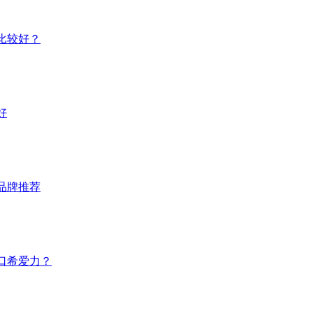
比较好？
好
品牌推荐
口希爱力？