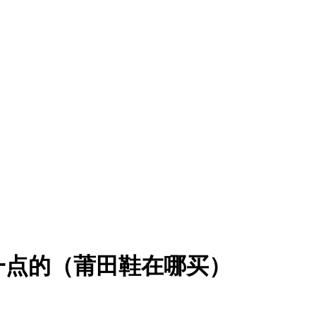
一点的（莆田鞋在哪买）