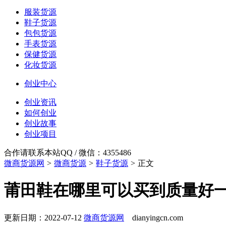
服装货源
鞋子货源
包包货源
手表货源
保健货源
化妆货源
创业中心
创业资讯
如何创业
创业故事
创业项目
合作请联系本站QQ / 微信：4355486
微商货源网
>
微商货源
>
鞋子货源
>
正文
莆田鞋在哪里可以买到质量好
更新日期：2022-07-12
微商货源网
dianyingcn.com