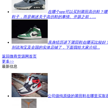
在哪个app可以买到莆田高仿鞋？
哪
鞋子，而是阐述关于高仿鞋的事情。开题之前，…
亲身经历讲下莆田鞋在哪买比较好
别说淘宝及全国的实体店铺了，下面我给大家介绍…
返回微商货源网首页
更多>>
最新信息
公司级纯原级的莆田鞋在哪里买靠